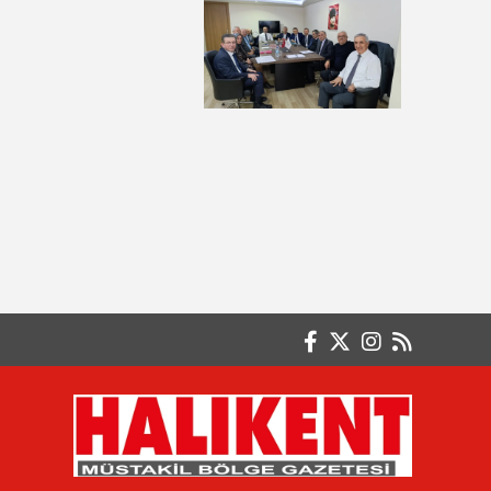
FARKINDA MISIN?
Ayten ERKUL
ÇOCUKLARINIZI KORKUTMAYIN
Basri GÜLER- Emekli Başöğretmen
FAKİRLİK VE SABIR ÇOK ZOR
Betül KOÇALAY
AKINCI DESTANI
Burak GÖKSAL
İSTİKLÂLİN CAN ATAĞI : TÜRK BAYRAĞI
Büşra KARAGÖZ Serbest Muhasebeci /
Mali Müşavir
Paranın En Büyük Düşmanı Enflasyon
Değil, Ertelemektir