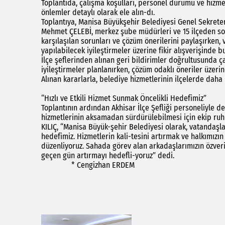
Toplantıda, çalışma koşulları, personel durumu ve hizmetl
önlemler detaylı olarak ele alın-dı.
Toplantıya, Manisa Büyükşehir Belediyesi Genel Sekreter Y
Mehmet ÇELEBİ, merkez şube müdürleri ve 15 ilçeden sorum
karşılaşılan sorunları ve çözüm önerilerini paylaşırken, 
yapılabilecek iyileştirmeler üzerine fikir alışverişinde 
İlçe şeflerinden alınan geri bildirimler doğrultusunda
iyileştirmeler planlanırken, çözüm odaklı öneriler üzer
Alınan kararlarla, belediye hizmetlerinin ilçelerde daha
“Hızlı ve Etkili Hizmet Sunmak Öncelikli Hedefimiz”
Toplantının ardından Akhisar İlçe Şefliği personeliyle de
hizmetlerinin aksamadan sürdürülebilmesi için ekip ruh
KILIÇ, “Manisa Büyük-şehir Belediyesi olarak, vatandaşla
hedefimiz. Hizmetlerin kali-tesini artırmak ve halkımızın
düzenliyoruz. Sahada görev alan arkadaşlarımızın özver
geçen gün artırmayı hedefli-yoruz” dedi.
* Cengizhan ERDEM