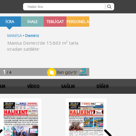
AM
VİDEO
SAĞLIK
DİĞER