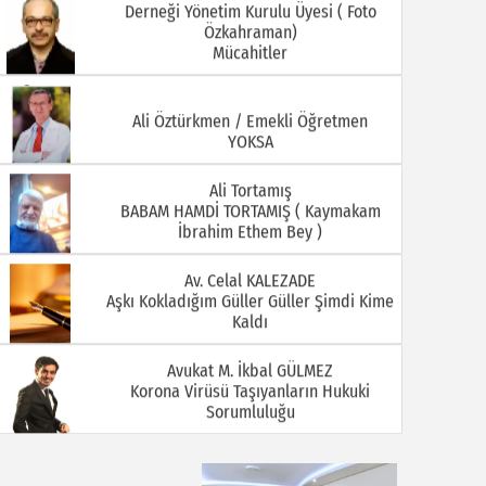
Derneği Yönetim Kurulu Üyesi ( Foto
Özkahraman)
Mücahitler
08.07.2026
06.07.2026
Ali Öztürkmen / Emekli Öğretmen
YOKSA
Ali Tortamış
BABAM HAMDİ TORTAMIŞ ( Kaymakam
İbrahim Ethem Bey )
Av. Celal KALEZADE
Aşkı Kokladığım Güller Güller Şimdi Kime
01.07.2026
29.06.2026
Kaldı
Avukat M. İkbal GÜLMEZ
Korona Virüsü Taşıyanların Hukuki
Sorumluluğu
Avukat Sinan YEKREK