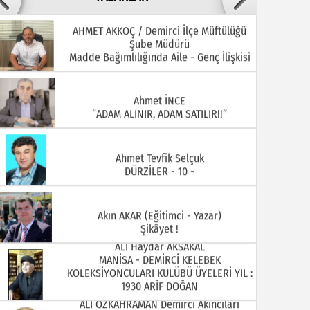
AHMET AKKOÇ / Demirci İlçe Müftülüğü
Şube Müdürü
22.07.2026
20.07.2026
Madde Bağımlılığında Aile - Genç İlişkisi
Ahmet İNCE
“ADAM ALINIR, ADAM SATILIR!!”
Ahmet Tevfik Selçuk
DÜRZİLER - 10 -
15.07.2026
13.07.2026
Akın AKAR (Eğitimci - Yazar)
Şikâyet !
ALİ Haydar AKSAKAL
MANİSA - DEMİRCİ KELEBEK
KOLEKSİYONCULARI KULÜBÜ ÜYELERİ YIL :
1930 ARİF DOĞAN
ALİ ÖZKAHRAMAN Demirci Akıncıları