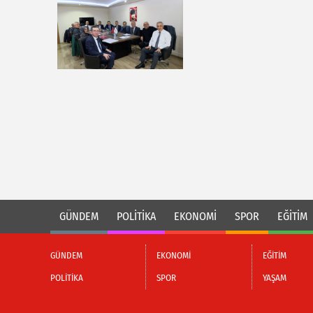
GÜNDEM
POLİTİKA
EKONOMİ
SPOR
EĞİTİM
GÜNDEM
EKONOMİ
EĞİTİM
POLİTİKA
SPOR
YAŞAM