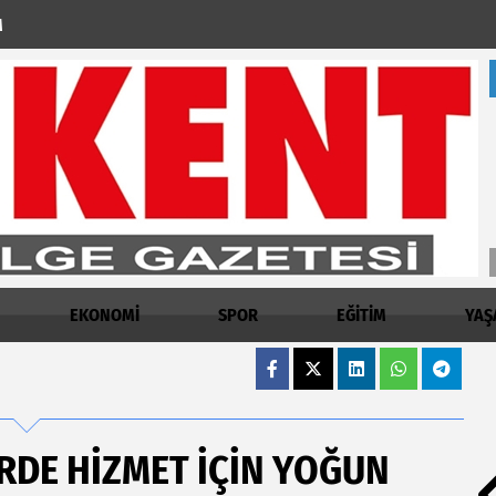
M
EKONOMİ
SPOR
EĞİTİM
YAŞ
RDE HİZMET İÇİN YOĞUN