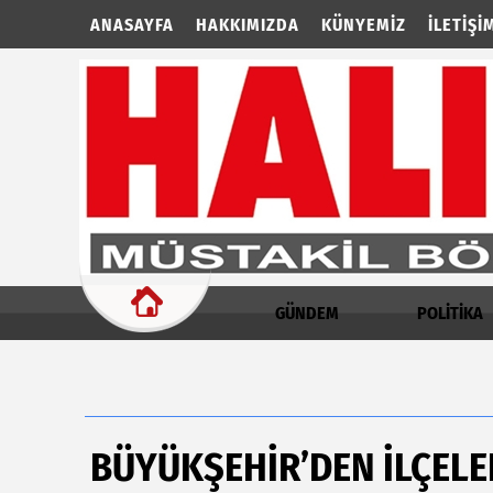
ANASAYFA
HAKKIMIZDA
KÜNYEMIZ
İLETIŞI
GÜNDEM
POLİTİKA
BÜYÜKŞEHİR’DEN İLÇELE