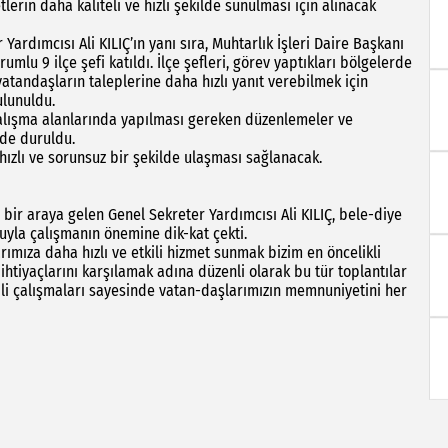
erin daha kaliteli ve hızlı şekilde sunulması için alınacak
ardımcısı Ali KILIÇ’ın yanı sıra, Muhtarlık İşleri Daire Başkanı
lu 9 ilçe şefi katıldı. İlçe şefleri, görev yaptıkları bölgelerde
vatandaşların taleplerine daha hızlı yanıt verebilmek için
bulunuldu.
 çalışma alanlarında yapılması gereken düzenlemeler ve
inde duruldu.
 hızlı ve sorunsuz bir şekilde ulaşması sağlanacak.
 bir araya gelen Genel Sekreter Yardımcısı Ali KILIÇ, bele-diye
uyla çalışmanın önemine dik-kat çekti.
rımıza daha hızlı ve etkili hizmet sunmak bizim en öncelikli
 ihtiyaçlarını karşılamak adına düzenli olarak bu tür toplantılar
ili çalışmaları sayesinde vatan-daşlarımızın memnuniyetini her